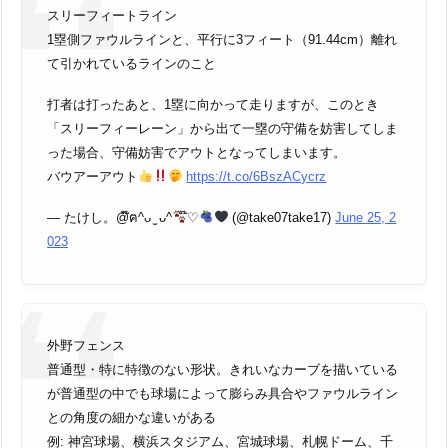
スリーフィートライン
1塁側ファウルラインと、平行に3フィート（91.44cm）離れ
て引かれているラインのこと
打者は打ったあと、1塁に向かって走りますが、このとき
「スリーフィーレーン」から出て一塁の守備を妨害してしま
った場合、守備妨害でアウトとなってしまいます。
バウアーアウト
https://t.co/6BszACycrz
— たけし。@໊ฅ^ᴗ ̫ ᴗ^
໊♡
(@take07take17)
June 25, 2
023
外野フェンス
普通型・特に特徴のない形状。きれいなカーブを描いている
が普通型の中でも球場によって膨らみ具合やファウルライン
との角度の細かな違いがある
例: 神宮球場、横浜スタジアム、宮城球場、札幌ドーム、千