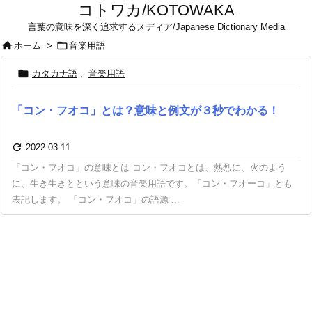
コトワカ/KOTOWAKA
言葉の意味を深く追求するメディア/Japanese Dictionary Media


ホーム
>
音楽用語

カタカナ語
,
音楽用語
「コン・フオコ」とは？意味と例文が３秒でわかる！

2022-03-11
「コン・フオコ」の意味とは コン・フオコとは、熱烈に、火のよう
に、生き生きとという意味の音楽用語です。「コン・フオーコ」とも
表記します。 「コン・フオコ」の語源 ...