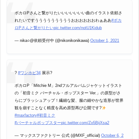
ボカロPさんと繋がりたいいいいいいい曲のイラスト依頼さ
れたいですうううううううううおおおおおおわぁああ
#ボカ
ロPさんと繋がりたい
pic.twitter.com/notU1Kidub
— nika○@依頼受付中 (@nikonikonikawa)
October 1, 2021
?
#ワンホビ34
展示?
ボカロP「Mitchie M」2ndフルアルバムジャケットイラスト
の「初音ミク バーチャル・ポップスター Ver.」の原型がさ
らにブラッシュアップ！繊細な髪、服の細やかな造形が世界
観を崩すことなく精度を高め原型再び公開です?
#maxfactory
#初音ミク
#バーチャルポップスター
pic.twitter.com/Zo5BijXsa2
— マックスファクトリー 公式 (@MXF_official)
October 6, 2