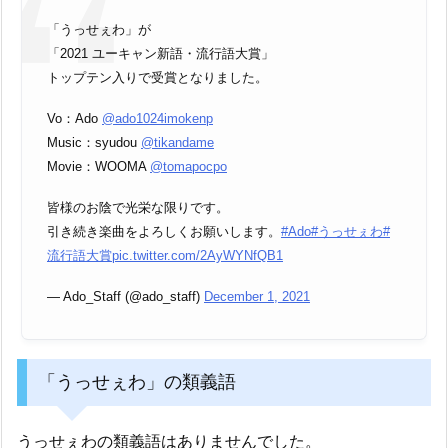
「うっせぇわ」が
「2021 ユーキャン新語・流行語大賞」
トップテン入りで受賞となりました。
Vo：Ado
@ado1024imokenp
Music：syudou
@tikandame
Movie：WOOMA
@tomapocpo
皆様のお陰で光栄な限りです。
引き続き楽曲をよろしくお願いします。
#Ado
#うっせぇわ
#
流行語大賞
pic.twitter.com/2AyWYNfQB1
— Ado_Staff (@ado_staff)
December 1, 2021
「うっせぇわ」の類義語
うっせぇわの類義語はありませんでした。