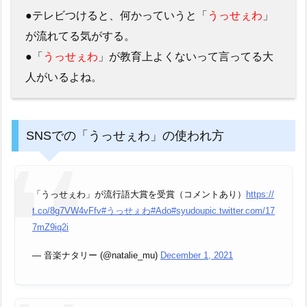
●テレビつけると、何かっていうと「
うっせぇわ
」
が流れてる気がする。
●「
うっせぇわ
」が教育上よくないって言ってる大
人がいるよね。
SNSでの「うっせぇわ」の使われ方
「うっせぇわ」が流行語大賞を受賞（コメントあり）
https://
t.co/8g7VW4vFfv
#うっせぇわ
#Ado
#syudou
pic.twitter.com/17
7mZ9iq2i
— 音楽ナタリー (@natalie_mu)
December 1, 2021