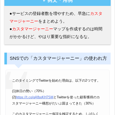
✓例文・用例
●サービスの登録者数を増やすため、早急に
カスタ
マージャーニー
をまとめよう。
●
カスタマージャーニー
マップを作成するのは時間
がかかるけど、やはり重要な指針になるな。
SNSでの「カスタマージャーニー」の使われ方
このタイミングでTwitterを始めた理由は、以下の2つです。
(1)休日の勢い（70%）
(2)
https://t.co/qAfboKH7SM
とTwitterを使った顧客獲得のカ
スタマージャーニー構想がだいぶ固まってきた（30%）
このカスタマージャーニー仮説を検証するため、しばらく