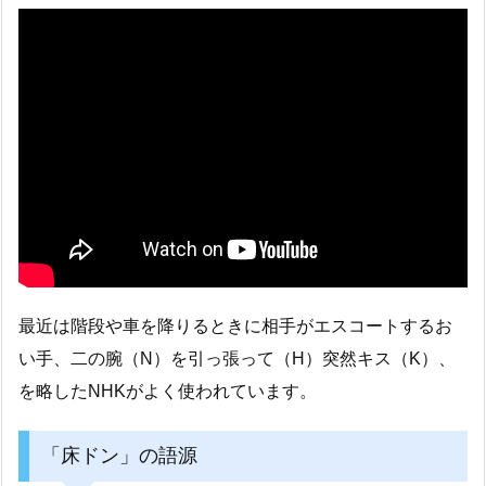
最近は階段や車を降りるときに相手がエスコートするお
い手、二の腕（N）を引っ張って（H）突然キス（K）、
を略したNHKがよく使われています。
「床ドン」の語源