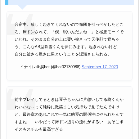
合宿中、珍しく起きてくれないので布団を引っペがしたとこ
ろ、床ドンされて、「僕、眠いんだよね…」と極悪モードで
いわれ、そのまま自分の上に覆い被さって天使顔で寝ちゃ
う、こんなAB型吹雪くんを夢にみます。起きれないけど、
自分に被さる重さに男ということを認識させられる。
— イナイレ＠腐bot (@bot02130988)
September 17, 2020
前半プレイしてるときは琴子ちゃんに片想いしてる紡くんか
わいいな～って純粋に微笑ましい気持ちで見てたんですけ
ど、最終章のあれこれで一気に紡琴の関係性にやられたんで
すよね……いやだって床ドン辺りの流れがずるい あそこボ
イスもスチルも最高すぎる