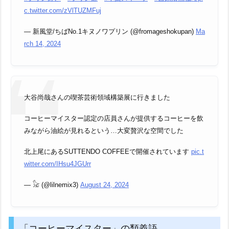
c.twitter.com/zVlTUZMFuj
— 新風堂/ちばNo.1キヌノワプリン (@fromageshokupan)
Ma
rch 14, 2024
大谷尚哉さんの喫茶芸術領域構築展に行きました
コーヒーマイスター認定の店員さんが提供するコーヒーを飲
みながら油絵が見れるという…大変贅沢な空間でした
北上尾にあるSUTTENDO COFFEEで開催されています
pic.t
witter.com/IHsu4JGUrr
— 𓃠 (@lilnemix3)
August 24, 2024
「コーヒーマイスター」の類義語