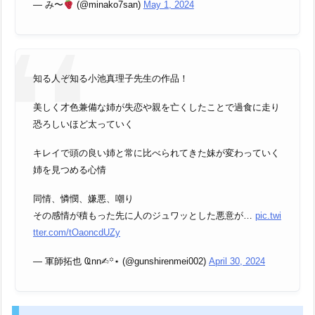
— み〜
(@minako7san)
May 1, 2024
知る人ぞ知る小池真理子先生の作品！
美しく才色兼備な姉が失恋や親を亡くしたことで過食に走り
恐ろしいほど太っていく
キレイで頭の良い姉と常に比べられてきた妹が変わっていく
姉を見つめる心情
同情、憐憫、嫌悪、嘲り
その感情が積もった先に人のジュワッとした悪意が…
pic.twi
tter.com/tOaoncdUZy
— 軍師拓也 Ҩnn✍︎꙳⋆ (@gunshirenmei002)
April 30, 2024