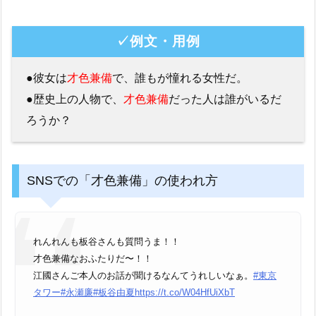
✓例文・用例
●彼女は
才色兼備
で、誰もが憧れる女性だ。
●歴史上の人物で、
才色兼備
だった人は誰がいるだ
ろうか？
SNSでの「才色兼備」の使われ方
れんれんも板谷さんも質問うま！！
才色兼備なおふたりだ〜！！
江國さんご本人のお話が聞けるなんてうれしいなぁ。
#東京
タワー
#永瀬廉
#板谷由夏
https://t.co/W04HfUiXbT