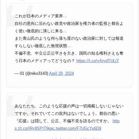
これが日本のメディア業界…
自社の意向に沿わない政党や政治家を権力者の監視と都合よ
く使い徹底的に潰しに来る…
また青山氏のような何ら落ち度のない政治家に対しては報道
すらしない徹底した無視状態…
不偏不党、中立公正公平さを欠き、国民の知る権利さえも奪
う日本のメディアってどうなの？
https://t.co/yArydYULjY
— 01 (@niko3143)
April 29, 2024
あなたたち、このような応援の声は一切掲載しないじゃない
ですか。それでいてこの批判はないでしょう。都合の悪い
『応援』は隠して、公正、不偏不党を語るのですか。
http
s://t.co/IRy9SPIT9j
pic.twitter.com/F7UGcYu6D9