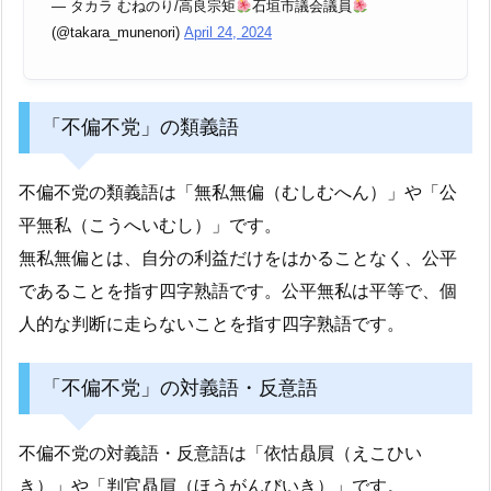
— タカラ むねのり/高良宗矩
石垣市議会議員
(@takara_munenori)
April 24, 2024
「不偏不党」の類義語
不偏不党の類義語は「無私無偏（むしむへん）」や「公
平無私（こうへいむし）」です。
無私無偏とは、自分の利益だけをはかることなく、公平
であることを指す四字熟語です。公平無私は平等で、個
人的な判断に走らないことを指す四字熟語です。
「不偏不党」の対義語・反意語
不偏不党の対義語・反意語は「依怙贔屓（えこひい
き）」や「判官贔屓（ほうがんびいき）」です。