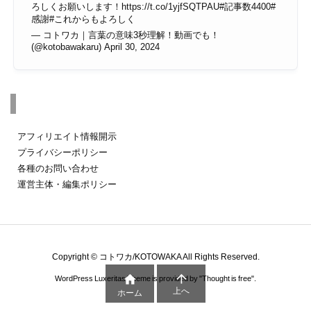
ろしくお願いします！
https://t.co/1yjfSQTPAU
#記事数4400
#
感謝
#これからもよろしく
— コトワカ｜言葉の意味3秒理解！動画でも！
(@kotobawakaru)
April 30, 2024
その他のページ
アフィリエイト情報開示
プライバシーポリシー
各種のお問い合わせ
運営主体・編集ポリシー
Copyright ©
コトワカ/KOTOWAKA
All Rights Reserved.


WordPress Luxeritas Theme is provided by "
Thought is free
".
上へ
ホーム