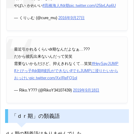
やばい かわいい
#髙橋海人
#dr期
pic.twitter.com/j25brLAp6U
— くりぃむ (@cure_mu)
2016年9月27日
最近引かれるくらいdr期なんだよなぁ…???
だから彼氏出来ないんだって笑笑
需要ないかもだけど、抑えきれなくて…笑笑
#HeySayJUMP
#とびっ子
#dr期
#彼氏ができない
#でもJUMPに浸りたいから
おっけい
pic.twitter.com/XxIReFQ1ol
— Riko.Y??? (@RikoY34107439)
2019年9月18日
「ｄｒ期」の類義語
ｄｒ期の類義語はありませんでした。