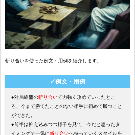
斬り合いを使った例文・用例を紹介します。
✓例文・用例
●対局終盤の
斬り合い
で力強く攻めていったとこ
ろ、今まで勝てたことのない相手に初めて勝つこと
ができた。
●前半は抑え込みつつ様子を見て、今だと思ったタ
イミングで一気に
斬り合い
へ持っていくスタイルを