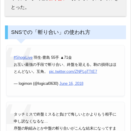
とった。
SNSでの「斬り合い」の使われ方
#ShogiLive
羽生-豊島 55手 ▲71金
お互い最強の手段で斬り合い、終盤を迎える。駒の損得はほ
とんどない。互角。
pic.twitter.com/ZNPLgTTtE7
— logimon (@logical0630)
June 16, 2018
タッチミスで終盤ミスると負けて悔しいとかよりもう相手に
申し訳なくなるな…
序盤の駒組みとか中盤の斬り合いがこんな結末になってすま