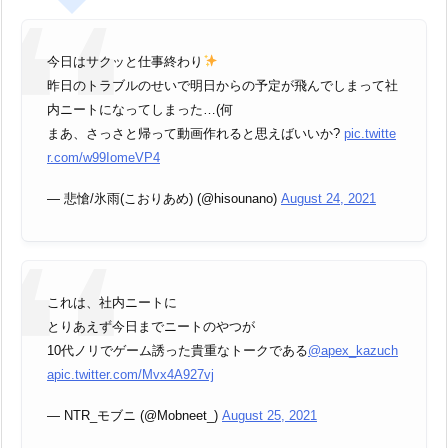
今日はサクッと仕事終わり
昨日のトラブルのせいで明日からの予定が飛んでしまって社
内ニートになってしまった…(何
まあ、さっさと帰って動画作れると思えばいいか?
pic.twitte
r.com/w99IomeVP4
— 悲愴/氷雨(こおりあめ) (@hisounano)
August 24, 2021
これは、社内ニートに
とりあえず今日までニートのやつが
10代ノリでゲーム誘った貴重なトークである
@apex_kazuch
a
pic.twitter.com/Mvx4A927vj
— NTR_モブニ (@Mobneet_)
August 25, 2021