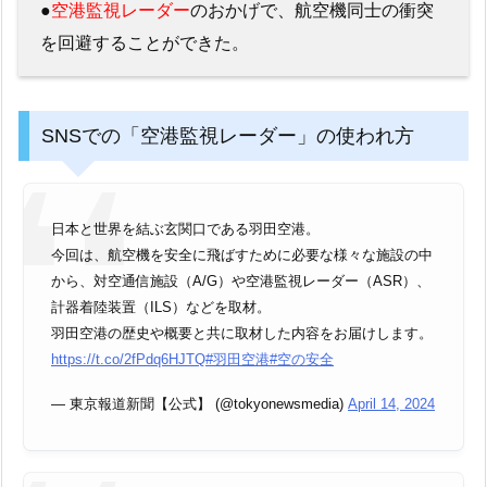
●
空港監視レーダー
のおかげで、航空機同士の衝突
を回避することができた。
SNSでの「空港監視レーダー」の使われ方
日本と世界を結ぶ玄関口である羽田空港。
今回は、航空機を安全に飛ばすために必要な様々な施設の中
から、対空通信施設（A/G）や空港監視レーダー（ASR）、
計器着陸装置（ILS）などを取材。
羽田空港の歴史や概要と共に取材した内容をお届けします。
https://t.co/2fPdq6HJTQ
#羽田空港
#空の安全
— 東京報道新聞【公式】 (@tokyonewsmedia)
April 14, 2024