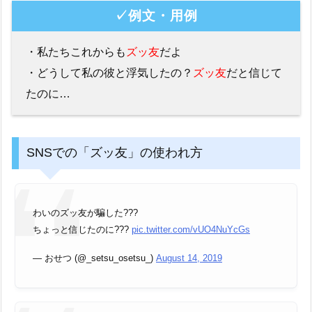
✓例文・用例
・私たちこれからも
ズッ友
だよ
・どうして私の彼と浮気したの？
ズッ友
だと信じて
たのに…
SNSでの「ズッ友」の使われ方
わいのズッ友が騙した???
ちょっと信じたのに???
pic.twitter.com/vUO4NuYcGs
— おせつ (@_setsu_osetsu_)
August 14, 2019