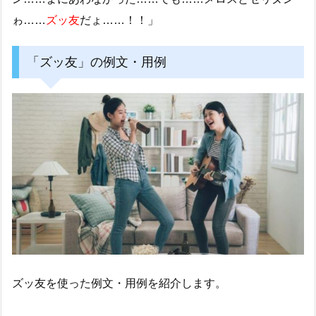
ゎ……
ズッ友
だょ……！！」
「ズッ友」の例文・用例
ズッ友を使った例文・用例を紹介します。