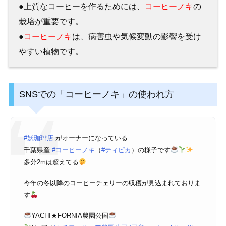
●上質なコーヒーを作るためには、
コーヒーノキ
の
栽培が重要です。
●
コーヒーノキ
は、病害虫や気候変動の影響を受け
やすい植物です。
SNSでの「コーヒーノキ」の使われ方
#妖珈琲店
がオーナーになっている
千葉県産
#コーヒーノキ
（
#ティピカ
）の様子です
多分2mは超えてる
今年の冬以降のコーヒーチェリーの収穫が見込まれておりま
す
YACHI★FORNIA農園公国