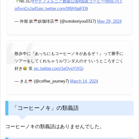
No.317
#ヤチフォルニア農園公国
#国産コーヒー
https://t.c
o/fivnCnJa4S
pic.twitter.com/0f8ANalFD9
— 外堀 妖
妖珈琲店
(@sotoboriyou0317)
May 29, 2024
散歩中に『あっちにもコーヒーノキがあるぞ！』って勝手に
ツアーをしてくれちゃうルワンダ人のそういうところすごく
好き
笑
pic.twitter.com/1eQyeYiXGi
— きえ
(@coffee_journey7)
March 14, 2024
「コーヒーノキ」の類義語
コーヒーノキの類義語はありませんでした。