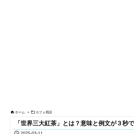


ホーム
>
カフェ用語
「世界三大紅茶」とは？意味と例文が３秒

2025-03-11