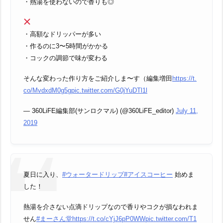
・熱湯を使わないので香りも◎
・高額なドリッパーが多い
・作るのに3〜5時間がかかる
・コックの調節で味が変わる
そんな変わった作り方をご紹介しま〜す（編集増田
https://t.
co/MvdxdM0g5g
pic.twitter.com/G0jYuDTl1l
— 360LiFE編集部(サンロクマル) (@360LiFE_editor)
July 11,
2019
夏日に入り、
#ウォータードリップ
#アイスコーヒー
始めま
した！
熱湯を介さない点滴ドリップなので香りやコクが損なわれま
せん
#まーさん堂
https://t.co/cYjJ6pP0WW
pic.twitter.com/T1