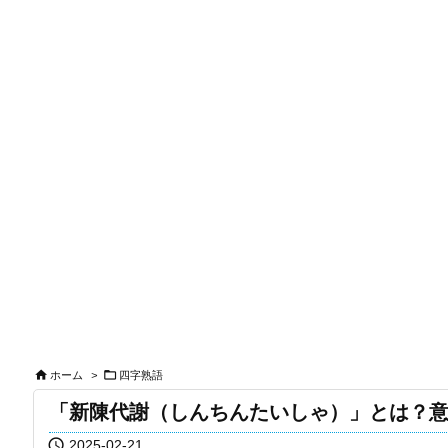


ホーム
>
四字熟語
「新陳代謝（しんちんたいしゃ）」とは？

2025-02-21