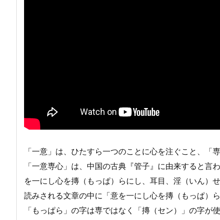
「一意」は、ひたすら一つのことに心を注ぐこと、「
「一意専心」は、中国の古典『管子』に由来すると言
を一にし心を摶（もっぱ）らにし、耳目、淫（いん）
読みされる文章の中に「意を一にし心を摶（もっぱ）
「もっぱら」の字は専ではなく「摶（セン）」の字が