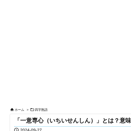


ホーム
>
四字熟語
「一意専心（いちいせんしん）」とは？意

2024-09-27