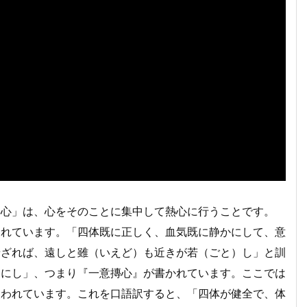
専心」は、心をそのことに集中して熱心に行うことです。
われています。「四体既に正しく、血気既に静かにして、意
せざれば、遠しと雖（いえど）も近きが若（ごと）し」と訓
らにし」、つまり『一意摶心』が書かれています。ここでは
使われています。これを口語訳すると、「四体が健全で、体