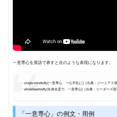
一意専心を英語で表すと次のような表現になります。
・single-mindedly(一意専心、一心不乱に)［出典：ジーニア
・wholeheartedly(全身全霊で、一意専心)［出典：リーダーズ
「一意専心」の例文・用例