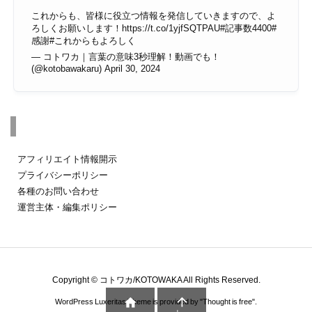
これからも、皆様に役立つ情報を発信していきますので、よ
ろしくお願いします！
https://t.co/1yjfSQTPAU
#記事数4400
#
感謝
#これからもよろしく
— コトワカ｜言葉の意味3秒理解！動画でも！
(@kotobawakaru)
April 30, 2024
その他のページ
アフィリエイト情報開示
プライバシーポリシー
各種のお問い合わせ
運営主体・編集ポリシー
Copyright ©
コトワカ/KOTOWAKA
All Rights Reserved.


WordPress Luxeritas Theme is provided by "
Thought is free
".