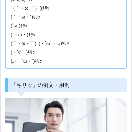
（｀・ω・´）((ｷﾘｯ
(｀・ω・´)ｷﾘｯ
(`ω´)ｷﾘｯ
(´・ω・)ｷﾘｯ
(￣・ω・￣). (・`ω´・ ○)ｷﾘｯ
(・∀・)ｷﾘｯ
(｡+・`ω・´)ｷﾘｯ
「キリッ」の例文・用例