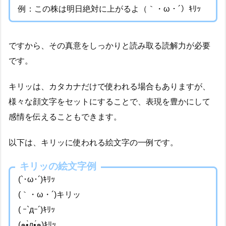
例：この株は明日絶対に上がるよ（｀・ω・´）ｷﾘｯ
ですから、その真意をしっかりと読み取る読解力が必要
です。
キリッは、カタカナだけで使われる場合もありますが、
様々な顔文字をセットにすることで、表現を豊かにして
感情を伝えることもできます。
以下は、キリッに使われる絵文字の一例です。
キリッの絵文字例
(`･ω･´)ｷﾘｯ
(｀・ω・´)キリッ
( ｰ`дｰ´)ｷﾘｯ
(๑•̀д•́๑)ｷﾘｯ