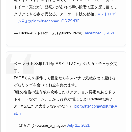
トイート系だが、観察力があれば早い段階で宝を探し当てて
クリアできる点が異なる。アーケード版の移植。
#レトロゲ
ーム
#セガ
pic.twitter.com/qLOSlZSd3C
— Flicky＠レトロゲーム (@flicky_retro)
December 1, 2021
ベーマガ 1985年12月号 MSX 「FACE」の入力・チェック完
了。
FACEくんを操作して怪物たちをスパナで気絶させて避けな
がらリンゴを食べてお金を集めます。
3種の性格の違う敵を攻略したりアクション要素もあるドッ
トイートなゲーム。しかし得点が増えるとOverflowで終了
w（MSX1だと大丈夫なのかな？）
pic.twitter.com/wtsKmKA
sBn
— ぱるぷ (@parupu_x_nagae)
July 11, 2021