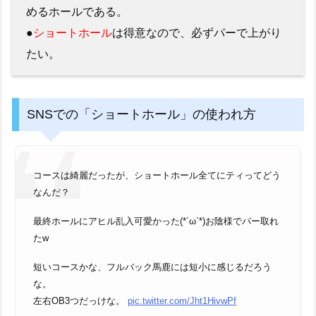
めるホールである。
●
ショートホール
は得意なので、必ずパーで上がり
たい。
SNSでの「ショートホール」の使われ方
コースは綺麗だったが、ショートホール全てにティってどう
なんだ？
最終ホールにアヒル乱入可愛かった(*´ω`*)お陰様でパー取れ
たw
短いコースかな、フルバック馬鹿には短小に感じるだろう
な。
左右OB3つだっけな。
pic.twitter.com/Jht1HivwPf