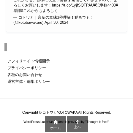
ろしくお願いします！
https://t.co/1yjfSQTPAU
#記事数4400
#
感謝
#これからもよろしく
— コトワカ｜言葉の意味3秒理解！動画でも！
(@kotobawakaru)
April 30, 2024
その他のページ
アフィリエイト情報開示
プライバシーポリシー
各種のお問い合わせ
運営主体・編集ポリシー
Copyright ©
コトワカ/KOTOWAKA
All Rights Reserved.


WordPress Luxeritas Theme is provided by "
Thought is free
".
上へ
ホーム