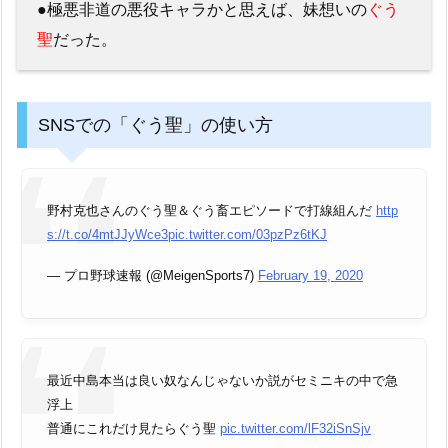
●極悪非道の悪役キャラかと思えば、妹想いの
ぐう
聖
だった。
SNSでの「ぐう聖」の使い方
野村克也さんのぐう聖＆ぐう畜エピソードで打線組んだ
http
s://t.co/4mtJJyWce3
pic.twitter.com/03pzPz6tKJ
— プロ野球速報 (@MeigenSports7)
February 19, 2020
最近中島本当は良い奴なんじゃないか説がセミニキの中で急
浮上
普通にこれだけ見たらぐう聖
pic.twitter.com/lF32iSnSjv