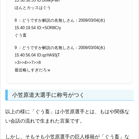
15:38:38.35 ID:B0w/jFwh
ほんとカッスはぐう
8 ：どうですか解説の名無しさん：2009/03/04(水)
15:40:19.54 ID:+5OR8C/y
ぐう畜
9 ：どうですか解説の名無しさん：2009/03/04(水)
15:40:56.04 ID:qzHA93jT
>3>>4>>7>>8
最近略しすぎだろｗ
小笠原道大選手に称号がつく
以上の様に「ぐう畜」は小笠原選手とは、もはや関係な
い会話の流れで生まれた言葉です。
しかし、そもそも小笠原選手の巨人移籍が「ぐう畜」な