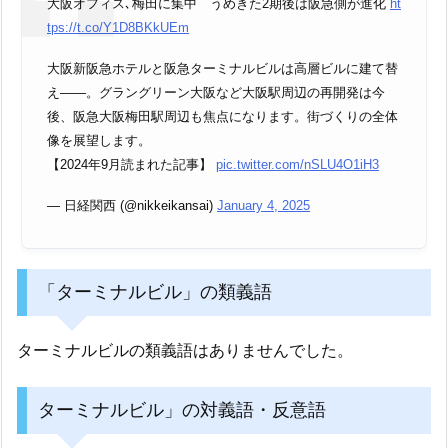
大阪オフィス､梅田に集中 うめきた2期後は阪急側が進化
ht
tps://t.co/Y1D8BKkUEm
大阪新阪急ホテルと阪急ターミナルビルは高層ビルに建て替
え――。グラングリーン大阪など大阪駅周辺の再開発は今
後、阪急大阪梅田駅周辺も焦点になります。街づくりの全体
像を展望します。
【2024年9月読まれた記事】
pic.twitter.com/nSLU4O1iH3
— 日経関西 (@nikkeikansai)
January 4, 2025
「ターミナルビル」の類義語
ターミナルビルの類義語はありませんでした。
ターミナルビル」の対義語・反意語