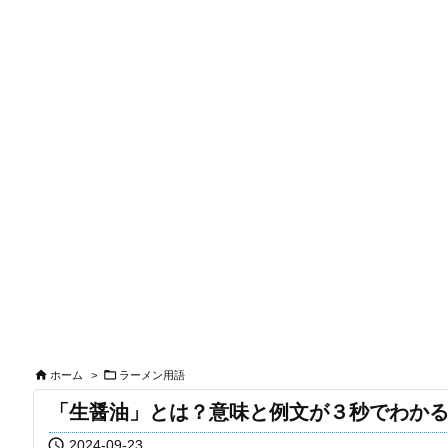


ホーム
>
ラーメン用語
「生醤油」とは？意味と例文が３秒でわか

2024-09-23