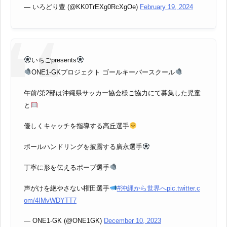
— いろどり豊 (@KK0TrEXg0RcXgOe)
February 19, 2024
いちごpresents
ONE1-GKプロジェクト ゴールキーパースクール
午前/第2部は沖縄県サッカー協会様ご協力にて募集した児童
と
優しくキャッチを指導する高丘選手
ボールハンドリングを披露する廣永選手
丁寧に形を伝えるポープ選手
声がけを絶やさない権田選手
#沖縄から世界へ
pic.twitter.c
om/4IMvWDYTT7
— ONE1-GK (@ONE1GK)
December 10, 2023