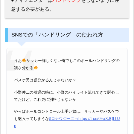
●ディフェンダーは
ハンドリング
をしないように注
意する必要がある。
SNSでの「ハンドリング」の使われ方
うお
サッカー詳しくない俺でもこのボールハンドリングの
凄さ分かる
バスケ民は皆分かるんじゃないか？
小野伸二の引退の時に、小野のハイライト流れてきて関心し
てたけど、これ更に別格じゃないか
やっぱボールコントロール上手い奴は、サッカーやバスケで
も魅入ってしまうな
#ロナウジーニョ
https://t.co/0ExXJQLDJ
n