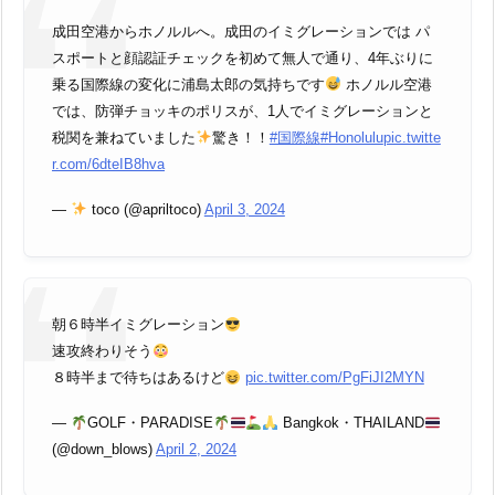
成田空港からホノルルへ。成田のイミグレーションでは パ
スポートと顔認証チェックを初めて無人で通り、4年ぶりに
乗る国際線の変化に浦島太郎の気持ちです
ホノルル空港
では、防弾チョッキのポリスが、1人でイミグレーションと
税関を兼ねていました
驚き！！
#国際線
#Honolulu
pic.twitte
r.com/6dteIB8hva
—
toco (@apriltoco)
April 3, 2024
朝６時半イミグレーション
速攻終わりそう
８時半まで待ちはあるけど
pic.twitter.com/PgFiJI2MYN
—
GOLF・PARADISE
Bangkok・THAILAND
(@down_blows)
April 2, 2024