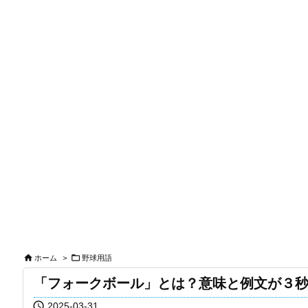


ホーム
>
野球用語
「フォークボール」とは？意味と例文が３

2025-03-31