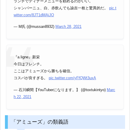
ランチでディナーメニューを頼めるのがいい。
シャンパーニュ、白、赤飲んでも諭吉一枚と驚異的だ。
pic.t
witter.com/8JT1dMAiJO
— M氏 (@mussan8932)
March 28, 2021
『a.ligne』新栄
今日はフレンチ。
ここはアミューズから勝ちを確信。
コスパが良すぎる。
pic.twitter.com/yFfQWt3uxA
— 石川瞬間【YouTuberになります。】 (@toxtukintyo)
Marc
h 22, 2021
「アミューズ」の類義語