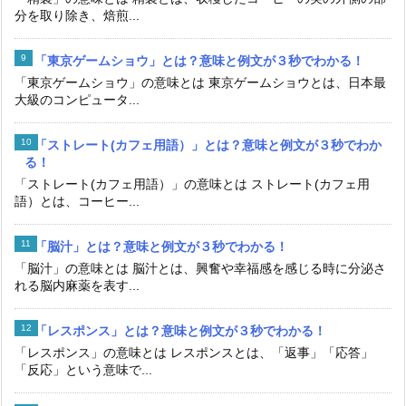
分を取り除き、焙煎...
「東京ゲームショウ」とは？意味と例文が３秒でわかる！
「東京ゲームショウ」の意味とは 東京ゲームショウとは、日本最
大級のコンピュータ...
「ストレート(カフェ用語）」とは？意味と例文が３秒でわか
る！
「ストレート(カフェ用語）」の意味とは ストレート(カフェ用
語）とは、コーヒー...
「脳汁」とは？意味と例文が３秒でわかる！
「脳汁」の意味とは 脳汁とは、興奮や幸福感を感じる時に分泌さ
れる脳内麻薬を表す...
「レスポンス」とは？意味と例文が３秒でわかる！
「レスポンス」の意味とは レスポンスとは、「返事」「応答」
「反応」という意味で...