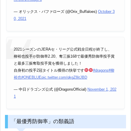
— オリックス・バファローズ (@Orix_Buffaloes)
October 3
0, 2021
2021シーズンのJERAセ・リーグ公式戦全日程が終了し、
柳裕也投手が防御率2.20、奪三振168で最優秀防御率投手賞
と最多三振奪取投手賞を獲得しました！
自身初の投手2冠タイトル獲得の快挙です
#dragons
#柳
裕也
#ONEBLUE
pic.twitter.com/qkgZ8itJBD
— 中日ドラゴンズ公式 (@DragonsOfficial)
November 1, 202
1
「最優秀防御率」の類義語