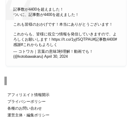
記事数が4400を超えました！
ついに、記事数が4400を超えました！
これも皆様のおかげです！本当にありがとうございます！
これからも、皆様に役立つ情報を発信していきますので、よ
ろしくお願いします！
https://t.co/1yjfSQTPAU
#記事数4400
#
感謝
#これからもよろしく
— コトワカ｜言葉の意味3秒理解！動画でも！
(@kotobawakaru)
April 30, 2024
その他のページ
アフィリエイト情報開示
プライバシーポリシー
各種のお問い合わせ
運営主体・編集ポリシー