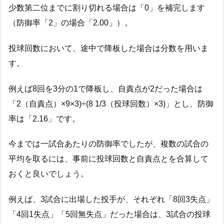
少数第二位までに割り切れる場合は「0」を補完します
（防御率「2」の場合「2.00」）。
投球回数において、途中で降板した場合は分数を用いま
す。
例えば8回を3分の1で降板し、自責点が2だった場合は
「2（自責点）×9×3)÷(8 1/3（投球回数）×3)」とし、防御
率は「2.16」です。
今までは一試合あたりの防御率でしたが、複数の試合の
平均を取るには、事前に投球回数と自責点とを合算して
おくと良いでしょう。
例えば、3試合に出場した投手が、それぞれ「8回3失点」
「4回1失点」「5回無失点」だった場合は、3試合の投球