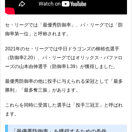
セ・リーグでは「最優秀防御率」、パ・リーグでは「防
御率第一位」と呼称されます。
2021年のセ・リーグでは中日ドラゴンズの柳裕也選手
（防御率2.20）、パ・リーグではオリックス・バファロ
ーズの山本由伸選手（防御率1.39）が獲得しました。
最優秀防御率の他に投手に与えられる栄冠として「最多
勝利」「最多奪三振」があります。
これらを同時に受賞した選手は「投手三冠王」と呼ばれ
ます。
「最優秀防御率」を獲得するための条件