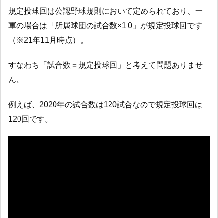
規定投球回は公認野球規則において定められており、一
軍の場合は「所属球団の試合数×1.0」が規定投球回です
（※21年11月時点）。
すなわち「試合数＝規定投球回」と考えて問題ありませ
ん。
例えば、2020年の試合数は120試合なので規定投球回は
120回です。