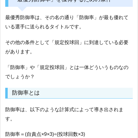
最優秀防御率は、その名の通り「防御率」が最も優れて
いる選手に送られるタイトルです。
その他の条件として「規定投球回」に到達している必要
があります。
「防御率」や「規定投球回」とは一体どういうものなの
でしょうか？
防御率とは
防御率は、以下のような計算式によって導き出されま
す。
防御率＝(自責点×9×3)÷(投球回数×3)