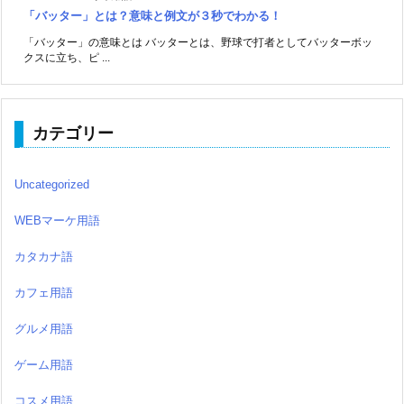
「バッター」とは？意味と例文が３秒でわかる！
「バッター」の意味とは バッターとは、野球で打者としてバッターボッ
クスに立ち、ピ ...
カテゴリー
Uncategorized
WEBマーケ用語
カタカナ語
カフェ用語
グルメ用語
ゲーム用語
コスメ用語