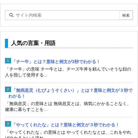
人気の言葉・用語
「チー牛」とは？意味と例文が3秒でわかる！
「チー牛」の意味 チー牛とは、チーズ牛丼を頼んでいそうな顔の
人を指して使用する...
「無病息災（むびょうそくさい）」とは？意味と例文が３秒で
わかる！
「無病息災」の意味とは 無病息災とは、病気にかかることなく、
健康に暮らすことを...
「やってくれたな」とは？意味と例文が３秒でわかる！
「やってくれたな」の意味とは やってくれたなとは、これをやれ