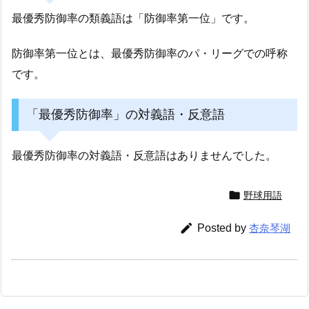
最優秀防御率の類義語は「防御率第一位」です。
防御率第一位とは、最優秀防御率のパ・リーグでの呼称
です。
「最優秀防御率」の対義語・反意語
最優秀防御率の対義語・反意語はありませんでした。

野球用語

Posted by
杏奈琴湖