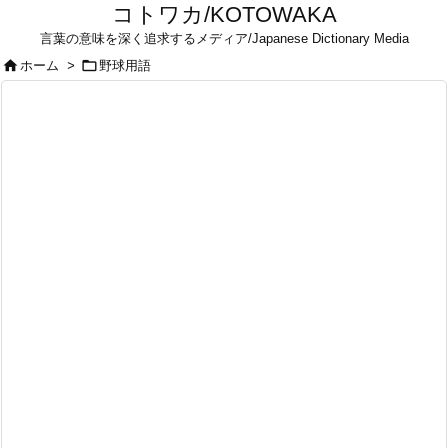
コトワカ/KOTOWAKA
言葉の意味を深く追求するメディア/Japanese Dictionary Media


ホーム
>
野球用語