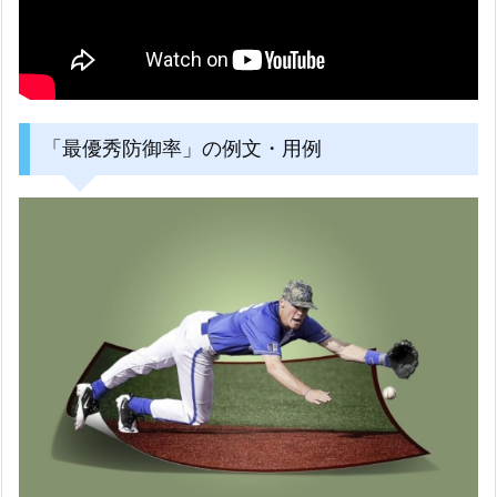
「最優秀防御率」の例文・用例