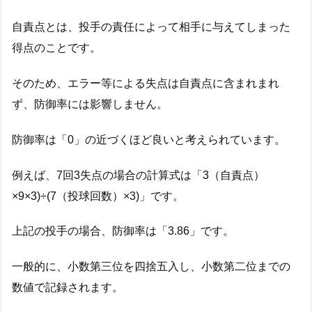
自責点とは、投手の責任によって相手に与えてしまった
得点のことです。
そのため、エラー等による失点は自責点に含まれまれ
ず、防御率には影響しません。
防御率は「0」の近づくほど良いと考えられています。
例えば、7回3失点の場合の計算式は「3（自責点）
×9×3)÷(7（投球回数）×3)」です。
上記の投手の場合、防御率は「3.86」です。
一般的に、小数第三位を四捨五入し、小数第二位までの
数値で記録されます。