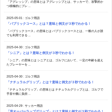
「アグレッシブ」の意味とは アグレッシブとは、サッカーで、攻撃的か
つ積極的にプレ ...
2025-05-01
:
ゴルフ用語
「パブリックコース」とは？意味と例文が３秒でわかる！
「パブリックコース」の意味とは パブリックコースとは、一般の人が誰
でも利用できる ...
2025-04-30
:
ゴルフ用語
「シニア」とは？意味と例文が３秒でわかる！
「シニア」の意味とは シニアとは、ゴルフにおいて、一定の年齢を超え
たプレーヤーを ...
2025-04-30
:
ゴルフ用語
「ナチュラルグリップ」とは？意味と例文が３秒でわかる！
「ナチュラルグリップ」の意味とは ナチュラルグリップとは、ゴルフで
手首や腕に負担 ...
2025-04-29
:
サッカー用語
「逆オーバーラップグリップ」とは？意味と例文が３秒でわかる！