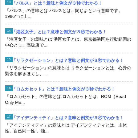
「バルス」とは？意味と例文が３秒でわかる！
「バルス」の意味とは バルスとは、閉じよという意味です。
1986年に上...
「港区女子」とは？意味と例文が３秒でわかる！
「港区女子」の意味とは 港区女子とは、東京都港区を行動範囲の
中心とし、高級店で...
「リラクゼーション」とは？意味と例文が３秒でわかる！
「リラクゼーション」の意味とは リラクゼーションとは、心身の
緊張を解きほぐし、...
「ロムカセット」とは？意味と例文が３秒でわかる！
「ロムカセット」の意味とは ロムカセットとは、ROM（Read
Only Me...
「アイデンティティ」とは？意味と例文が３秒でわかる！
「アイデンティティ」の意味とは アイデンティティとは、主体
性、自己同一性 、独...