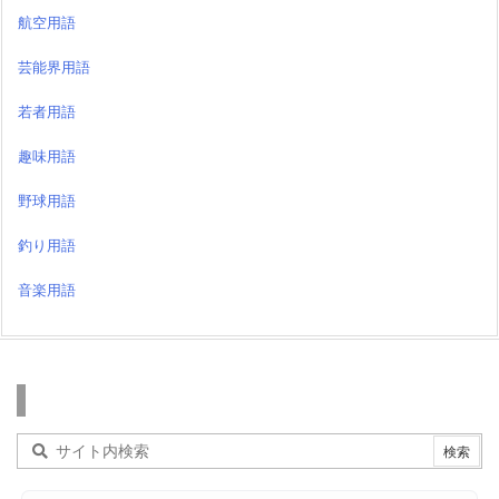
航空用語
芸能界用語
若者用語
趣味用語
野球用語
釣り用語
音楽用語
検索