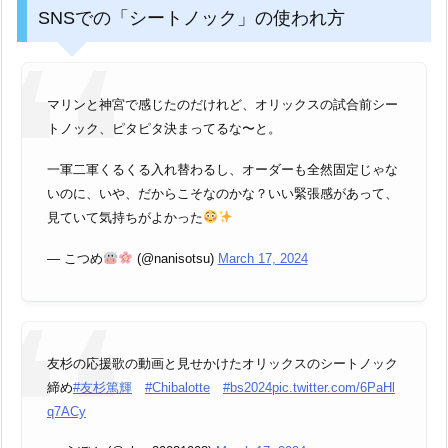
SNSでの「シートノック」の使われ方
マリンと神宮で感じたのだけれど、オリックスの試合前シー
トノック、ピタピタ決まってるな〜と。
一軍二軍くるくる入れ替わるし、オーダーも全然固定じゃな
いのに、いや、だからこそなのかな？いい緊張感があって、
見ていて気持ちがよかった
— こつめ
(@nanisotsu)
March 17, 2024
友杉の応援歌の動画と見せかけたオリックスのシートノック
締め
#友杉篤輝
#Chibalotte
#bs2024
pic.twitter.com/6PaHl
q7ACy