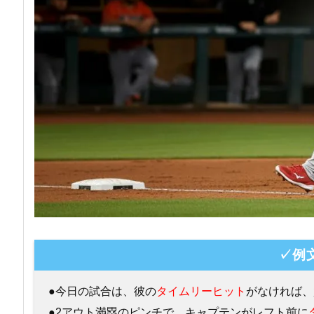
✓例
●今日の試合は、彼の
タイムリーヒット
がなければ、
●2アウト満塁のピンチで、キャプテンがレフト前に