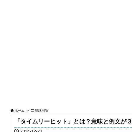


ホーム
>
野球用語
「タイムリーヒット」とは？意味と例文が

2024-12-20