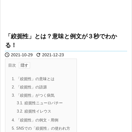
「絞扼性」とは？意味と例文が３秒でわか
る！


2021-10-29
2021-12-23
目次
1.
「絞扼性」の意味とは
2.
「絞扼性」の語源
3.
「絞扼性」がつく病気
3.1.
絞扼性ニューロパチー
3.2.
絞扼性イレウス
4.
「絞扼性」の例文・用例
5.
SNSでの「絞扼性」の使われ方