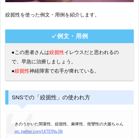
絞扼性を使った例文・用例を紹介します。
✓例文・用例
●この患者さんは
絞扼性
イレウスだと思われるの
で、早急に治療しましょう。
●
絞扼性
神経障害で右手が痺れている。
SNSでの「絞扼性」の使われ方
きのうかいた閉塞性、絞扼性、麻痺性、痙攣性の大腸ちゃん
pic.twitter.com/UtTEfNvJ8i