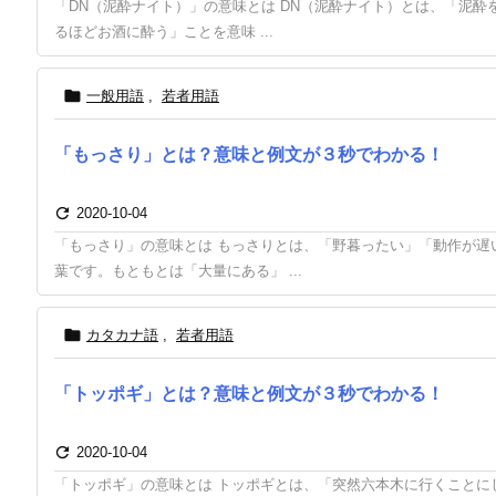
「DN（泥酔ナイト）」の意味とは DN（泥酔ナイト）とは、「泥酔
るほどお酒に酔う」ことを意味 ...

一般用語
,
若者用語
「もっさり」とは？意味と例文が３秒でわかる！

2020-10-04
「もっさり」の意味とは もっさりとは、「野暮ったい」「動作が遅
葉です。もともとは「大量にある」 ...

カタカナ語
,
若者用語
「トッポギ」とは？意味と例文が３秒でわかる！

2020-10-04
「トッポギ」の意味とは トッポギとは、「突然六本木に行くことに