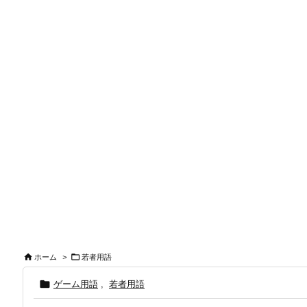


ホーム
>
若者用語

ゲーム用語
,
若者用語