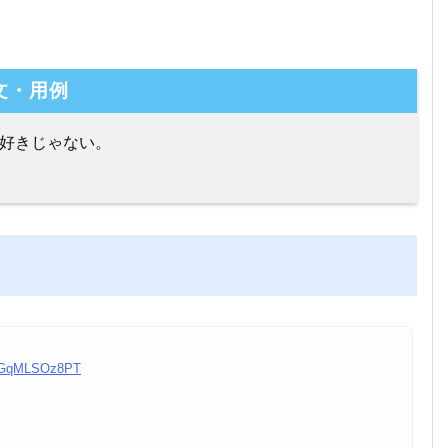
文・用例
好きじゃない。
om/GqMLSOz8PT