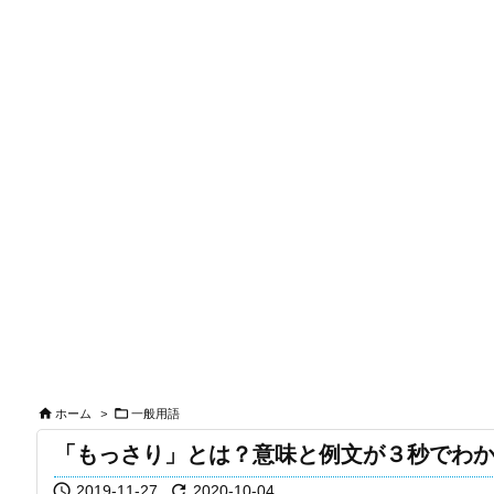


ホーム
>
一般用語
「もっさり」とは？意味と例文が３秒でわ


2019-11-27
2020-10-04