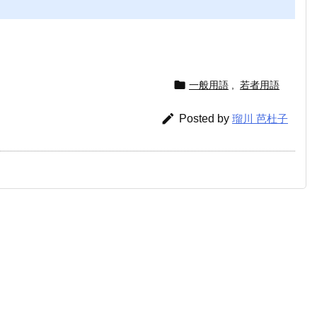

一般用語
,
若者用語

Posted by
瑠川 芭杜子