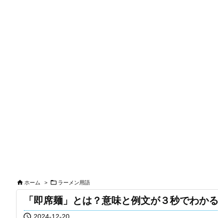


ホーム
>
ラーメン用語
「即席麺」とは？意味と例文が３秒でわか

2024-12-20