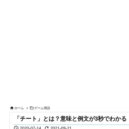


ホーム
>
ゲーム用語
「チート」とは？意味と例文が3秒でわかる


2020-07-14
2021-09-21