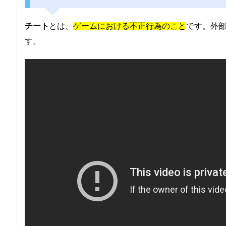
チート
とは、
ゲームにおける不正行為のこと
です。外
す。