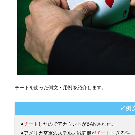
チートを使った例文・用例を紹介します。
✓例
●
チート
したのでアカウントがBANされた。
●アメリカ空軍のステルス戦闘機が
チート
すぎる件