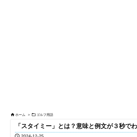


ホーム
>
ゴルフ用語
「スタイミー」とは？意味と例文が３秒で

2024-12-25