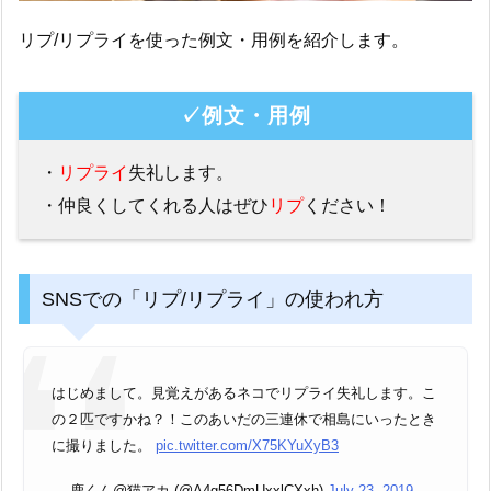
リプ/リプライを使った例文・用例を紹介します。
✓例文・用例
・
リプライ
失礼します。
・仲良くしてくれる人はぜひ
リプ
ください！
SNSでの「リプ/リプライ」の使われ方
はじめまして。見覚えがあるネコでリプライ失礼します。こ
の２匹ですかね？！このあいだの三連休で相島にいったとき
に撮りました。
pic.twitter.com/X75KYuXyB3
— 鹿くん@猫アカ (@A4g56DmUxxlCXxh)
July 23, 2019