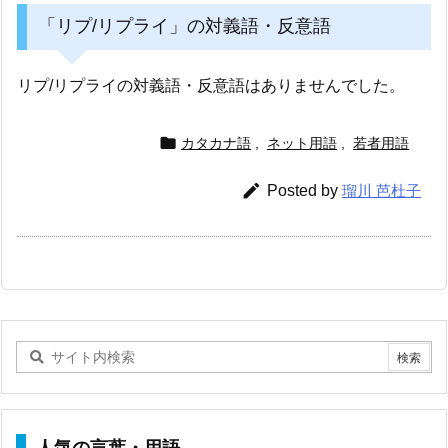
「リプ/リプライ」の対義語・反意語
リプ/リプライの対義語・反意語はありませんでした。

カタカナ語
,
ネット用語
,
若者用語

Posted by
瑠川 芭杜子
人気の言葉・用語