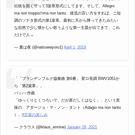
伝統を固く守って3楽章形式にしてます。そして、Allegro
ma non troppoのma non tanto、彼流の言い方をすれば、ニ短
調のソナタ形式の第1楽章。最初に天から降ってきたみたい
な自然で少し懐かしい歌うような第一主題が出てきて、これ
だけで人→
— 夏は夜 (@natsuwayoru1)
April 1, 2019
「「ブランデンブルク協奏曲 第6番」 変ロ長調 BWV1051か
ら「第2楽章」」
バッハ:作曲
「ゆっくりとくつろいで、だが甚だしくはなく」、という意
味の、アダージョ・マ・ノン・タント（Adagio ma non tanto
）。
#古楽の楽しみ
— クラウス (@klaus_ermine)
January 28, 2021