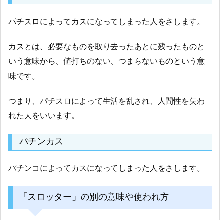
パチスロによってカスになってしまった人をさします。
カスとは、必要なものを取り去ったあとに残ったものと
いう意味から、値打ちのない、つまらないものという意
味です。
つまり、パチスロによって生活を乱され、人間性を失わ
れた人をいいます。
パチンカス
パチンコによってカスになってしまった人をさします。
「スロッター」の別の意味や使われ方