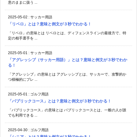
意のままに扱う ...
2025-05-02
:
サッカー用語
「リベロ」とは？意味と例文が３秒でわかる！
「リベロ」の意味とは リベロとは、ディフェンスラインの最後方で、特
定の相手選手を ...
2025-05-01
:
サッカー用語
「アグレッシブ（サッカー用語）」とは？意味と例文が３秒でわか
る！
「アグレッシブ」の意味とは アグレッシブとは、サッカーで、攻撃的か
つ積極的にプレ ...
2025-05-01
:
ゴルフ用語
「パブリックコース」とは？意味と例文が３秒でわかる！
「パブリックコース」の意味とは パブリックコースとは、一般の人が誰
でも利用できる ...
2025-04-30
:
ゴルフ用語
「シニア」とは？意味と例文が３秒でわかる！