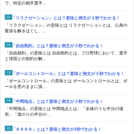
で、特定の相手選手...
「リラクゼーション」とは？意味と例文が３秒でわかる！
「リラクゼーション」の意味とは リラクゼーションとは、心身の
緊張を解きほぐし、...
「自由契約」とは？意味と例文が３秒でわかる！
「自由契約」の意味とは 自由契約とは、プロ野球において、選手
と球団との契約が解...
「ボールコントロール」とは？意味と例文が３秒でわかる！
「ボールコントロール」の意味とは ボールコントロールとは、ボ
ールを意のままに扱...
「中間地点」とは？意味と例文が３秒でわかる！
「中間地点」の意味とは 中間地点とは、「全体のうち半分の場
所」「道のりの半分の...
「８８８８」とは？意味と例文が3秒でわかる！