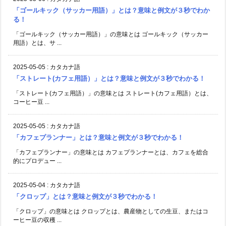
「ゴールキック（サッカー用語）」とは？意味と例文が３秒でわか
る！
「ゴールキック（サッカー用語）」の意味とは ゴールキック（サッカー
用語）とは、サ ...
2025-05-05
:
カタカナ語
「ストレート(カフェ用語）」とは？意味と例文が３秒でわかる！
「ストレート(カフェ用語）」の意味とは ストレート(カフェ用語）とは、
コーヒー豆 ...
2025-05-05
:
カタカナ語
「カフェプランナー」とは？意味と例文が３秒でわかる！
「カフェプランナー」の意味とは カフェプランナーとは、カフェを総合
的にプロデュー ...
2025-05-04
:
カタカナ語
「クロップ」とは？意味と例文が３秒でわかる！
「クロップ」の意味とは クロップとは、農産物としての生豆、またはコ
ーヒー豆の収穫 ...