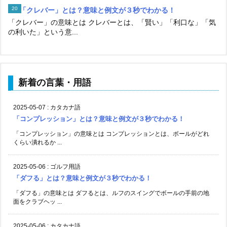
「クレバー」とは？意味と例文が３秒でわかる！
「クレバー」の意味とは クレバーとは、「賢い」「利口な」「気
の利いた」という意...
新着の言葉・用語
2025-05-07
:
カタカナ語
「コンプレッション」とは？意味と例文が３秒でわかる！
「コンプレッション」の意味とは コンプレッションとは、ボールがどれ
くらい潰れるか ...
2025-05-06
:
ゴルフ用語
「ダフる」とは？意味と例文が３秒でわかる！
「ダフる」の意味とは ダフるとは、ルフのスイングでボールの手前の地
面をクラブヘッ ...
2025-05-06
:
カタカナ語