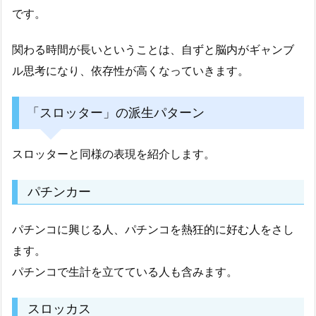
です。
関わる時間が長いということは、自ずと脳内がギャンブ
ル思考になり、依存性が高くなっていきます。
「スロッター」の派生パターン
スロッターと同様の表現を紹介します。
パチンカー
パチンコに興じる人、パチンコを熱狂的に好む人をさし
ます。
パチンコで生計を立てている人も含みます。
スロッカス