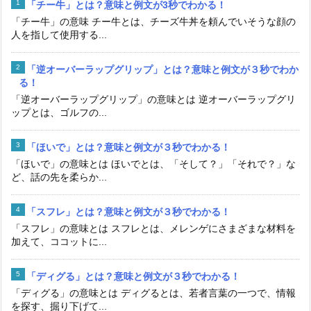
「チー牛」とは？意味と例文が3秒でわかる！
「チー牛」の意味 チー牛とは、チーズ牛丼を頼んでいそうな顔の
人を指して使用する...
「逆オーバーラップグリップ」とは？意味と例文が３秒でわか
る！
「逆オーバーラップグリップ」の意味とは 逆オーバーラップグリ
ップとは、ゴルフの...
「ほいで」とは？意味と例文が３秒でわかる！
「ほいで」の意味とは ほいでとは、「そして？」「それで？」な
ど、話の先を柔らか...
「スフレ」とは？意味と例文が３秒でわかる！
「スフレ」の意味とは スフレとは、メレンゲにさまざまな材料を
加えて、ココットに...
「ディグる」とは？意味と例文が３秒でわかる！
「ディグる」の意味とは ディグるとは、若者言葉の一つで、情報
を探す、掘り下げて...