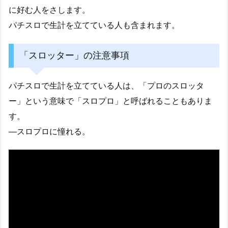
に好む人をさします。
パチスロで生計を立てている人も含まれます。
「スロッター」の注意事項
パチスロで生計を立てている人は、「プロのスロッタ
ー」という意味で「スロプロ」と呼ばれることもありま
す。
―スロプロに憧れる。