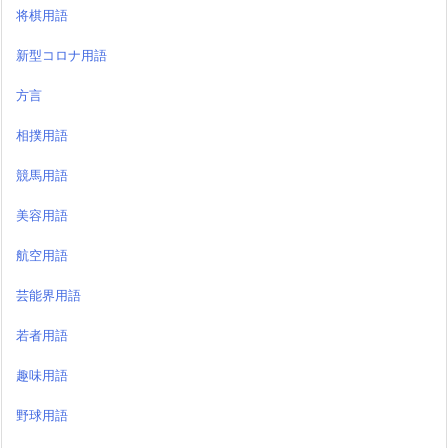
将棋用語
新型コロナ用語
方言
相撲用語
競馬用語
美容用語
航空用語
芸能界用語
若者用語
趣味用語
野球用語