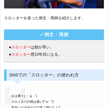
スロッターを使った例文・用例を紹介します。
✓例文・用例
●
スロッター
は朝が早い。
●
スロッター
歴10年目になる。
SNSでの「スロッター」の使われ方
おは満々( ・`д・´)
スロッターの朝は速い(*´ω｀*)
気合いは十分なので道よ混むなよ?