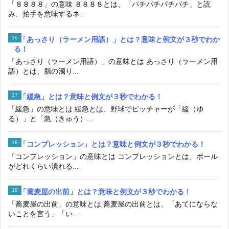
「８８８８」の意味 ８８８８とは、「パチパチパチパチ」と読
み、拍手を意味するネ...
「あっさり（ラーメン用語）」とは？意味と例文が３秒でわか
る！
「あっさり（ラーメン用語）」の意味とは あっさり（ラーメン用
語）とは、脂の濁り...
「緩急」とは？意味と例文が３秒でわかる！
「緩急」の意味とは 緩急とは、野球でピッチャーが「緩（ゆ
る）」と「急（きゅう）...
「コンプレッション」とは？意味と例文が３秒でわかる！
「コンプレッション」の意味とは コンプレッションとは、ボール
がどれくらい潰れる...
「蕎麦屋の出前」とは？意味と例文が３秒でわかる！
「蕎麦屋の出前」の意味とは 蕎麦屋の出前とは、「あてにならな
いことを言う」「い...