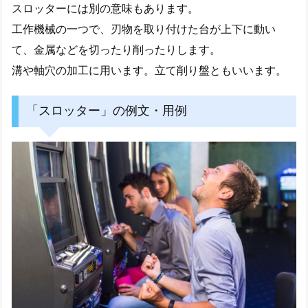
スロッターには別の意味もあります。
工作機械の一つで、刃物を取り付けた台が上下に動い
て、金属などを切ったり削ったりします。
溝や軸穴の加工に用います。立て削り盤ともいいます。
「スロッター」の例文・用例