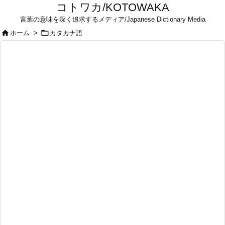
コトワカ/KOTOWAKA
言葉の意味を深く追求するメディア/Japanese Dictionary Media


ホーム
>
カタカナ語