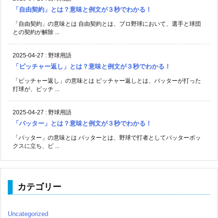
「自由契約」とは？意味と例文が３秒でわかる！
「自由契約」の意味とは 自由契約とは、プロ野球において、選手と球団
との契約が解除 ...
2025-04-27
:
野球用語
「ピッチャー返し」とは？意味と例文が３秒でわかる！
「ピッチャー返し」の意味とは ピッチャー返しとは、バッターが打った
打球が、ピッチ ...
2025-04-27
:
野球用語
「バッター」とは？意味と例文が３秒でわかる！
「バッター」の意味とは バッターとは、野球で打者としてバッターボッ
クスに立ち、ピ ...
カテゴリー
Uncategorized