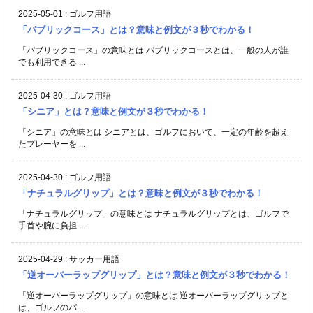
2025-05-01
:
ゴルフ用語
「パブリックコース」とは？意味と例文が３秒でわかる！
「パブリックコース」の意味とは パブリックコースとは、一般の人が誰
でも利用できる ...
2025-04-30
:
ゴルフ用語
「シニア」とは？意味と例文が３秒でわかる！
「シニア」の意味とは シニアとは、ゴルフにおいて、一定の年齢を超え
たプレーヤーを ...
2025-04-30
:
ゴルフ用語
「ナチュラルグリップ」とは？意味と例文が３秒でわかる！
「ナチュラルグリップ」の意味とは ナチュラルグリップとは、ゴルフで
手首や腕に負担 ...
2025-04-29
:
サッカー用語
「逆オーバーラップグリップ」とは？意味と例文が３秒でわかる！
「逆オーバーラップグリップ」の意味とは 逆オーバーラップグリップと
は、ゴルフのパ ...