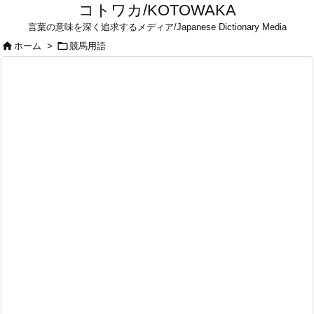
コトワカ/KOTOWAKA
言葉の意味を深く追求するメディア/Japanese Dictionary Media


ホーム
>
競馬用語