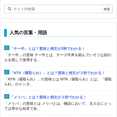
人気の言葉・用語
「チー牛」とは？意味と例文が3秒でわかる！
「チー牛」の意味 チー牛とは、チーズ牛丼を頼んでいそうな顔の
人を指して使用する...
「NTR（寝取られ）」とは？意味と例文が３秒でわかる！
「NTR（寝取られ）」の意味とは NTR（寝取られ）とは、「寝取
られ」のインタ...
「メリバ」とは？意味と例文が３秒でわかる！
「メリバ」の意味とは メリバとは、物語において、主人公にとっ
ては幸せな結末であ...