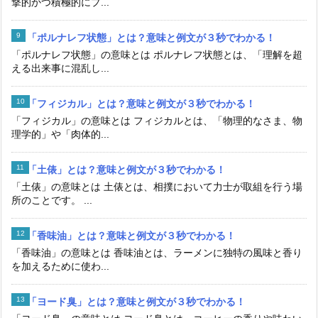
撃的かつ積極的にプ...
「ポルナレフ状態」とは？意味と例文が３秒でわかる！
「ポルナレフ状態」の意味とは ポルナレフ状態とは、「理解を超
える出来事に混乱し...
「フィジカル」とは？意味と例文が３秒でわかる！
「フィジカル」の意味とは フィジカルとは、「物理的なさま、物
理学的」や「肉体的...
「土俵」とは？意味と例文が３秒でわかる！
「土俵」の意味とは 土俵とは、相撲において力士が取組を行う場
所のことです。 ...
「香味油」とは？意味と例文が３秒でわかる！
「香味油」の意味とは 香味油とは、ラーメンに独特の風味と香り
を加えるために使わ...
「ヨード臭」とは？意味と例文が３秒でわかる！