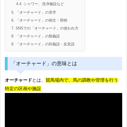
4.4.
シャワー、洗浄施設など
5.
「オーチャード」の見学
6.
「オーチャード」の例文・用例
7.
SNSでの「オーチャード」の使われ方
8.
「オーチャード」の類義語
9.
「オーチャード」の対義語・反意語
「オーチャード」の意味とは
オーチャード
とは、
競馬場内で、馬の調教や管理を行う
特定の区画や施設