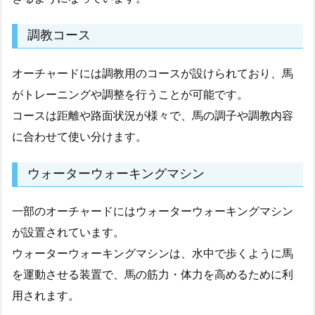
調教コース
オーチャードには調教用のコースが設けられており、馬
がトレーニングや調整を行うことが可能です。
コースは距離や路面状況が様々で、馬の調子や調教内容
に合わせて使い分けます。
ウォーターウォーキングマシン
一部のオーチャードにはウォーターウォーキングマシン
が設置されています。
ウォーターウォーキングマシンは、水中で歩くように馬
を運動させる装置で、馬の筋力・体力を高めるために利
用されます。