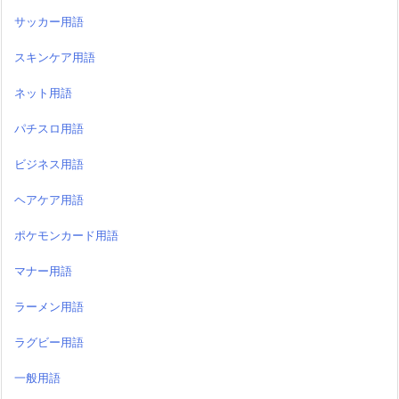
サッカー用語
スキンケア用語
ネット用語
パチスロ用語
ビジネス用語
ヘアケア用語
ポケモンカード用語
マナー用語
ラーメン用語
ラグビー用語
一般用語