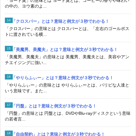
「ヨード臭」の意味とは ヨード臭とは、コーヒーの香りや味わい
の中の、ヨウ素のよ...
「クロスバー」とは？意味と例文が３秒でわかる！
「クロスバー」の意味とは クロスバーとは、「左右のゴールポス
トに渡されている横...
「美魔男、美魔夫」とは？意味と例文が３秒でわかる！
「美魔男、美魔夫」の意味とは 美魔男、美魔夫とは、美容やアン
チエイジングに強い...
「やりらふぃー」とは？意味と例文が３秒でわかる！
「やりらふぃー」の意味とは やりらふぃーとは、パリピな人達と
いう意味です。また...
「円盤」とは？意味と例文が３秒でわかる！
「円盤」の意味とは 円盤とは、DVDやBlu-rayディスクという意味
の若者言...
「自由契約」とは？意味と例文が３秒でわかる！