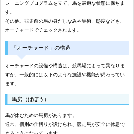
レーニングプログラムを立て、馬を最適な状態に保ちま
す。
その他、競走前の馬の身だしなみや馬術、態度なども、
オーチャードでチェックされます。
「オーチャード」の構造
オーチャードの設備や構造は、競馬場によって異なりま
すが、一般的には以下のような施設や機能が備わってい
ます。
馬房（ばぼう）
馬が休むための馬房があります。
通常、個別の仕切りが設けられ、競走馬が安全に休息で
きるようになっています。