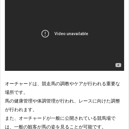
オーチャードは、競走馬の調教やケアが行われる重要な
場所です。
馬の健康管理や体調管理が行われ、レースに向けた調整
が行われます。
また、オーチャードが一般に公開されている競馬場で
は、一般の観客が馬の姿を見ることが可能です。