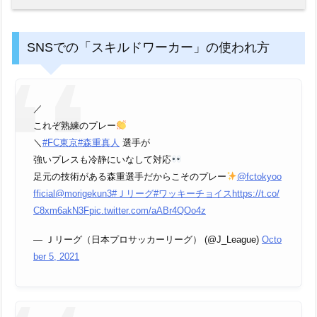
SNSでの「スキルドワーカー」の使われ方
／
これぞ熟練のプレー
＼
#FC東京
#森重真人
選手が
強いプレスも冷静にいなして対応
足元の技術がある森重選手だからこそのプレー
@fctokyoo
fficial
@morigekun3
#Ｊリーグ
#ワッキーチョイス
https://t.co/
C8xm6akN3F
pic.twitter.com/aABr4QOo4z
— Ｊリーグ（日本プロサッカーリーグ） (@J_League)
Octo
ber 5, 2021