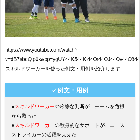
https://www.youtube.com/watch?
v=dB7sbqQIp0k&pp=ygUY44K544Kt44Or44OJ44Ov44O844
スキルドワーカーを使った例文・用例を紹介します。
✓例文・用例
●
スキルドワーカー
の冷静な判断が、チームを危機
から救った。
●
スキルドワーカー
の献身的なサポートが、エース
ストライカーの活躍を支えた。