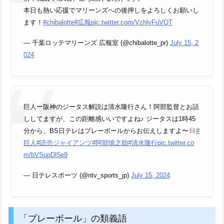
本日も熱い応援でマリーンズへの後押しをよろしくお願いし
ます！
#chibalotte
#広報
pic.twitter.com/VzhlyFuVQT
— 千葉ロッテマリーンズ 広報室 (@chibalotte_pr)
July 15, 2
024
巨人ー阪神のジータス解説は清水隆行さん！阿部監督とお話
ししてますが、この距離感いいですよね♪ ジータスは1時45
分から、BS日テレはプレーボールからお伝えしますよ〜
#
巨人
#読売ジャイアンツ
#阿部慎之助
#清水隆行
pic.twitter.co
m/bVSupDI5e9
— 日テレスポーツ (@ntv_sports_jp)
July 15, 2024
「プレーボール」の類義語