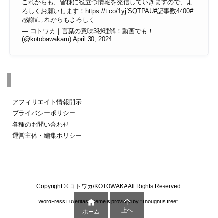
これからも、皆様に役立つ情報を発信していきますので、よ
ろしくお願いします！
https://t.co/1yjfSQTPAU
#記事数4400
#
感謝
#これからもよろしく
— コトワカ｜言葉の意味3秒理解！動画でも！
(@kotobawakaru)
April 30, 2024
その他のページ
アフィリエイト情報開示
プライバシーポリシー
各種のお問い合わせ
運営主体・編集ポリシー
Copyright ©
コトワカ/KOTOWAKA
All Rights Reserved.


WordPress Luxeritas Theme is provided by "
Thought is free
".
上へ
ホーム