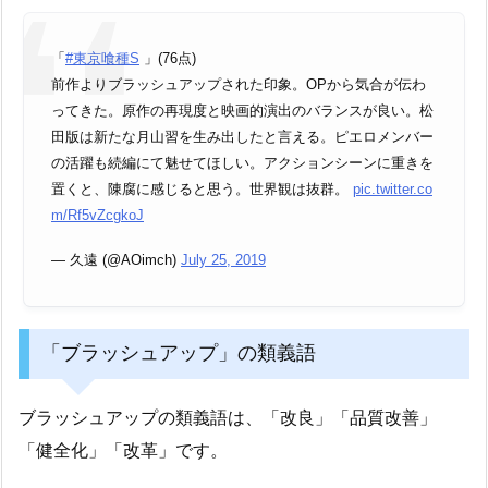
「
#東京喰種S
」(76点)
前作よりブラッシュアップされた印象。OPから気合が伝わ
ってきた。原作の再現度と映画的演出のバランスが良い。松
田版は新たな月山習を生み出したと言える。ピエロメンバー
の活躍も続編にて魅せてほしい。アクションシーンに重きを
置くと、陳腐に感じると思う。世界観は抜群。
pic.twitter.co
m/Rf5vZcgkoJ
— 久遠 (@AOimch)
July 25, 2019
「ブラッシュアップ」の類義語
ブラッシュアップの類義語は、「改良」「品質改善」
「健全化」「改革」です。