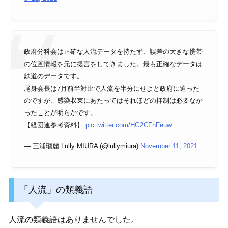
政府分科会は正確な人流データを持たず、誤差の大きな携帯
の位置情報を元に提言をしてきました。最も正確なデータは
鉄道のデータです。
尾身会長は7月前半対比で人流を半分にせよと政府に迫った
のですが、感染収束にあたってはそれほどの抑制は必要なか
ったことが明らかです。
【経団連参考資料】
pic.twitter.com/HG2CFnFeuw
— 三浦瑠麗 Lully MIURA (@lullymiura)
November 11, 2021
「人流」の類義語
人流の類義語はありませんでした。