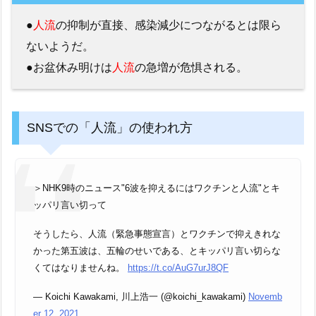
●
人流
の抑制が直接、感染減少につながるとは限ら
ないようだ。
●お盆休み明けは
人流
の急増が危惧される。
SNSでの「人流」の使われ方
＞NHK9時のニュース"6波を抑えるにはワクチンと人流"とキ
ッパリ言い切って
そうしたら、人流（緊急事態宣言）とワクチンで抑えきれな
かった第五波は、五輪のせいである、とキッパリ言い切らな
くてはなりませんね。
https://t.co/AuG7urJ8QF
— Koichi Kawakami, 川上浩一 (@koichi_kawakami)
Novemb
er 12, 2021