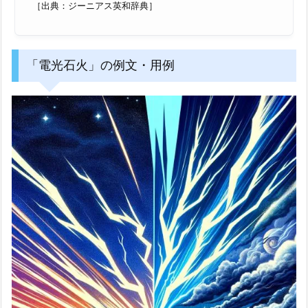
［出典：ジーニアス英和辞典］
「電光石火」の例文・用例