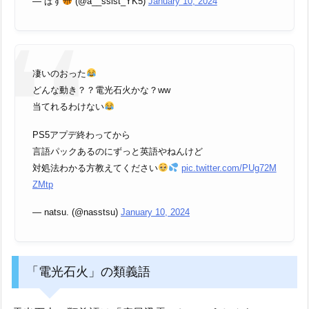
— ぱす
(@a__ssist_YK5)
January 10, 2024
凄いのおった
どんな動き？？電光石火かな？ww
当てれるわけない
PS5アプデ終わってから
言語パックあるのにずっと英語やねんけど
対処法わかる方教えてください
pic.twitter.com/PUg72M
ZMtp
— natsu. (@nasstsu)
January 10, 2024
「電光石火」の類義語