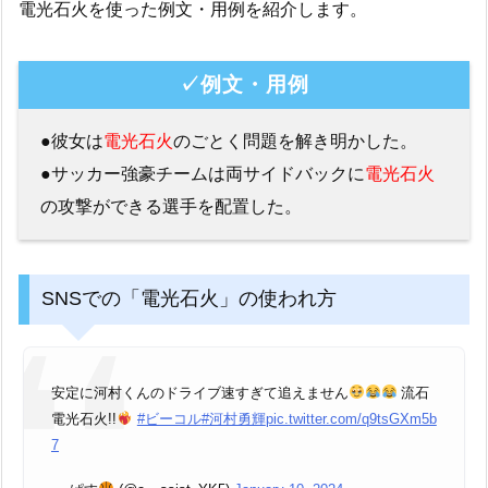
電光石火を使った例文・用例を紹介します。
✓例文・用例
●彼女は
電光石火
のごとく問題を解き明かした。
●サッカー強豪チームは両サイドバックに
電光石火
の攻撃ができる選手を配置した。
SNSでの「電光石火」の使われ方
安定に河村くんのドライブ速すぎて追えません
流石
電光石火!!
#ビーコル
#河村勇輝
pic.twitter.com/q9tsGXm5b
7