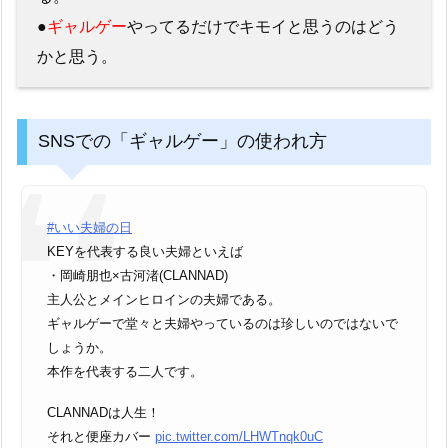
●
ギャルゲー
やってるだけでキモイと思うのはどう
かと思う。
SNSでの「ギャルゲー」の使われ方
#いい夫婦の日
KEYを代表する良い夫婦といえば
・岡崎朋也×古河渚(CLANNAD)
主人公とメインヒロインの夫婦である。
ギャルゲーで堂々と夫婦やっているのは珍しいのではないで
しょうか。
本作を代表する二人です。
CLANNADは人生！
それと便座カバー
pic.twitter.com/LHWTnqk0uC