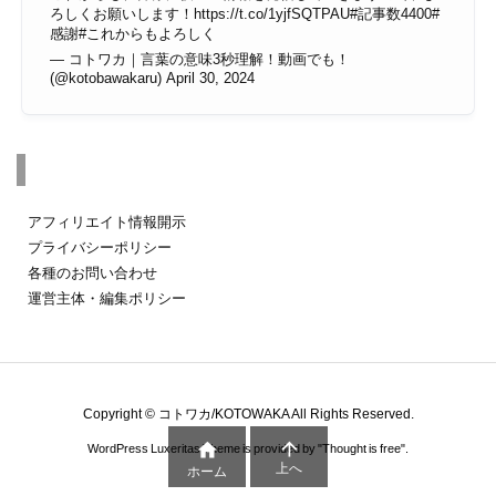
ろしくお願いします！
https://t.co/1yjfSQTPAU
#記事数4400
#
感謝
#これからもよろしく
— コトワカ｜言葉の意味3秒理解！動画でも！
(@kotobawakaru)
April 30, 2024
その他のページ
アフィリエイト情報開示
プライバシーポリシー
各種のお問い合わせ
運営主体・編集ポリシー
Copyright ©
コトワカ/KOTOWAKA
All Rights Reserved.


WordPress Luxeritas Theme is provided by "
Thought is free
".
上へ
ホーム